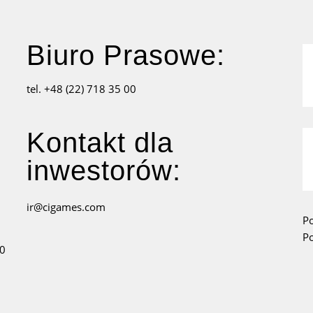
Biuro Prasowe:
tel. +48 (22) 718 35 00
Kontakt dla
inwestorów:
ir@cigames.com
Po
P
80