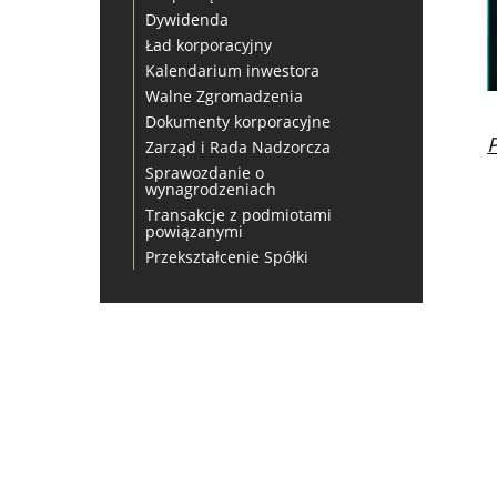
Dywidenda
Ład korporacyjny
Kalendarium inwestora
Walne Zgromadzenia
Dokumenty korporacyjne
Zarząd i Rada Nadzorcza
Sprawozdanie o
wynagrodzeniach
Transakcje z podmiotami
powiązanymi
Przekształcenie Spółki