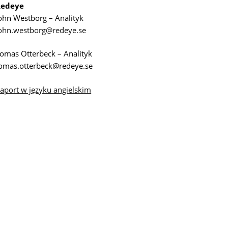
Redeye
ohn Westborg – Analityk
ohn.westborg@redeye.se
omas Otterbeck – Analityk
omas.otterbeck@redeye.se
aport w języku angielskim