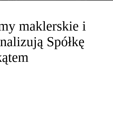
omy maklerskie i
nalizują Spółkę
kątem