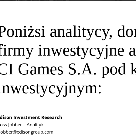
Poniżsi analitycy, d
firmy inwestycyjne a
CI Games S.A. pod 
inwestycyjnym:
dison Investment Research
oss Jobber – Analityk
jobber@edisongroup.com