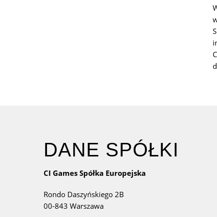
W
w
S
i
C
d
DANE SPÓŁKI
CI Games Spółka Europejska
Rondo Daszyńskiego 2B
00-843 Warszawa