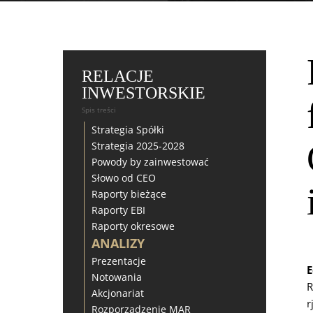
RELACJE
INWESTORSKIE
Spis treści
Strategia Spółki
Strategia 2025-2028
Powody by zainwestować
Słowo od CEO
Raporty bieżące
Raporty EBI
Raporty okresowe
ANALIZY
Prezentacje
E
Notowania
R
Akcjonariat
r
Rozporządzenie MAR