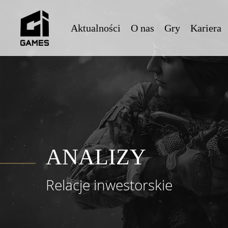
Skip
to
Aktualności
O nas
Gry
Kariera
main
content
ANALIZY
Relacje inwestorskie