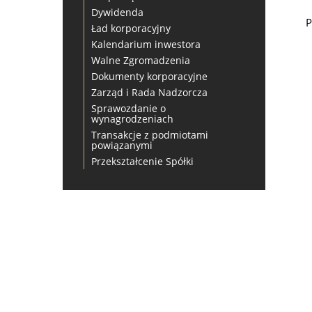
Dywidenda
P
Ład korporacyjny
Kalendarium inwestora
Walne Zgromadzenia
Dokumenty korporacyjne
Zarząd i Rada Nadzorcza
Sprawozdanie o
wynagrodzeniach
Transakcje z podmiotami
powiązanymi
Przekształcenie Spółki