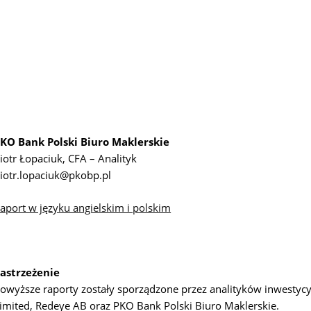
KO Bank Polski Biuro Maklerskie
iotr Łopaciuk, CFA – Analityk
iotr.lopaciuk@pkobp.pl
aport w języku angielskim i polskim
astrzeżenie
owyższe raporty zostały sporządzone przez analityków inwestycy
imited, Redeye AB oraz PKO Bank Polski Biuro Maklerskie.