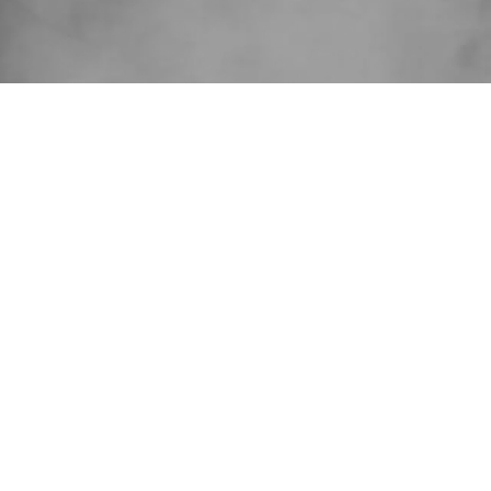
E (30/2023)
kstu jednolitego Statutu
E
 Data: 19 lipca 2023 Podstawa prawna: Art. 56 ust.
informacje bieżące i okresowe Temat: Przyjęcie
CI…