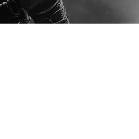
CI GAMES S
Przyjęcie te
CI Games S
Raport bieżący nr: 30/2023
1 pkt 2 Ustawy o ofercie – 
tekstu jednolitego Statutu 