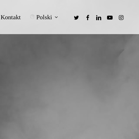
twitter
facebook
linkedin
youtube
instagra
Polski
Kontakt