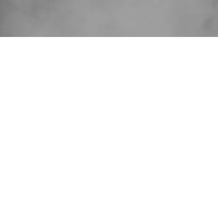
E (28/2026) Wykaz
zy posiadających co
 liczby głosów na
m Walnym
iu CI Games SE