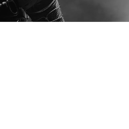
CI GAMES S
akcjonarius
najmniej 5%
Zwyczajny
Zgromadzen