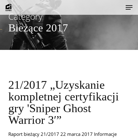
Skip
Men
to
Category
main
Bieżące 2017
content
21/2017 „Uzyskanie
kompletnej certyfikacji
gry 'Sniper Ghost
Warrior 3′”
Raport bieżący 21/2017 22 marca 2017 Informacje