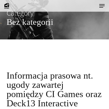
Skip
Men
to
Category
main
Bez kategorii
content
Informacja prasowa nt.
ugody zawartej
pomiędzy CI Games oraz
Deck13 Interactive