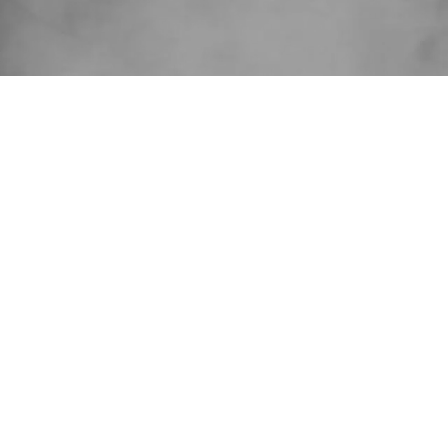
przed rozważanym
 London Stock
głasza wezwanie na
 United Label
 Games, właściciel 78,5% udziałów w United Label,