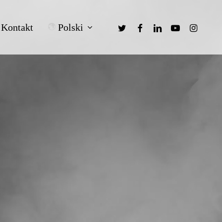
twitter
facebook
linkedin
youtube
instagra
Polski
Kontakt