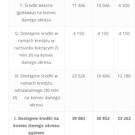
F. Środki własne
11 406
10 046
6 926
(gotówka) na koniec
danego okresu
G. Dostępne środki w
4 150
4 150
4 150
ramach kredytu w
rachunku bieżącym (5
mln zł) na koniec
danego okresu
H. Dostępne środki w
23 526
16 656
12 186
ramach kredytu
odnawialnego (30 mln
zł) na koniec danego
okresu
I. Dostępne środki na
39 082
30 852
23 262
koniec danego okresu
ogółem