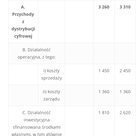
A.
3 260
3 310
Przychody
z
dystrybucji
cyfrowej
B. Działalność
operacyjna, z tego:
i) koszty
1 450
2 450
sprzedaży
ii) koszty
1 360
1 360
zarządu
C. Działalność
1 810
2 620
inwestycyjna
sfinansowana środkami
własnymi, w tym głównie