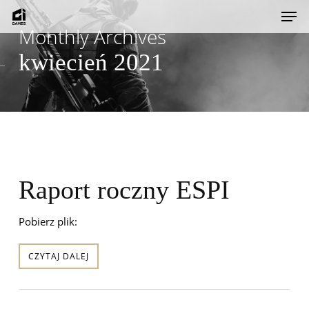
Skip
Men
to
Monthly Archives
main
kwiecień 2021
content
Raport roczny ESPI
Pobierz plik:
CZYTAJ DALEJ