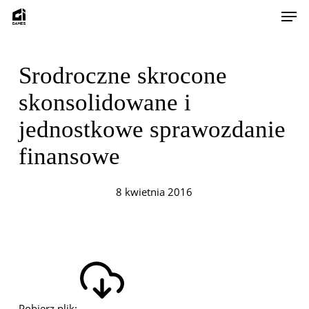
Skip
Men
to
main
content
Srodroczne skrocone
skonsolidowane i
jednostkowe sprawozdanie
finansowe
8 kwietnia 2016
Pobierz plik: