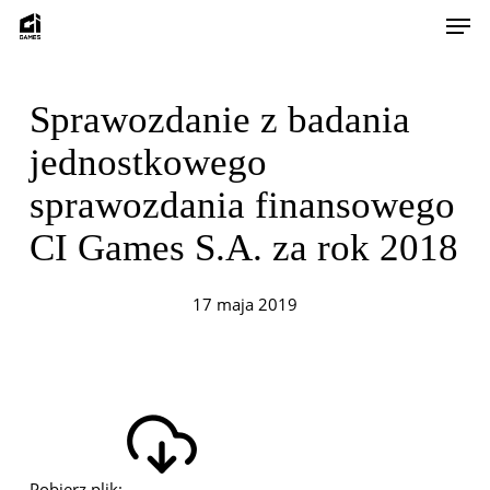
Skip
Men
to
main
content
Sprawozdanie z badania
jednostkowego
sprawozdania finansowego
CI Games S.A. za rok 2018
17 maja 2019
Pobierz plik: