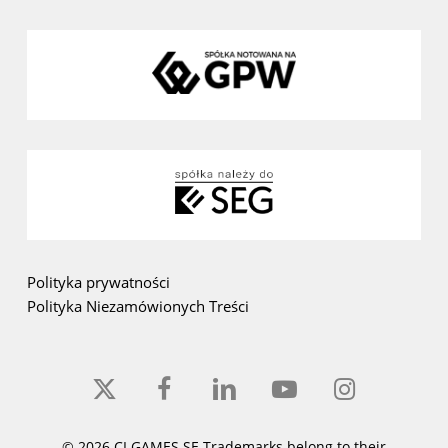
Polityka prywatności
Polityka Niezamówionych Treści
x-
facebook
linkedin
youtube
instagram
twitter
© 2026 CI GAMES SE Trademarks belong to their