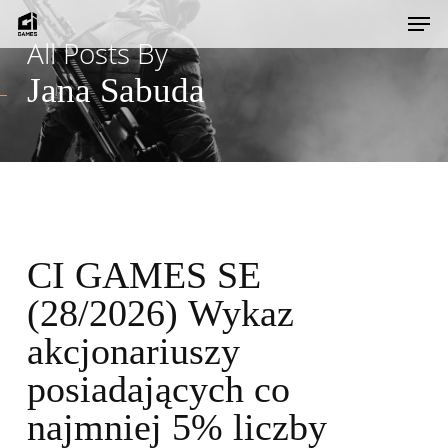
Skip
Men
to
All Posts By
main
Jana Sabuda
content
CI GAMES SE
(28/2026) Wykaz
akcjonariuszy
posiadających co
najmniej 5% liczby