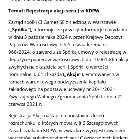
Temat: Rejestracja akcji serii J w KDPW
Zarząd spółki Cl Games SE z siedzibą w Warszawie
(
„Spółka”
), informuje, że powziął informację o wydaniu
w dniu 3 października 2024 r. przez Krajowy Depozyt
Papierów Wartościowych S.A. oświadczenia nr
968/2024, o zawarciu ze Spółką umowy o rejestrację w
depozycie papierów
wartościowych do 10.061.865 akcji
zwykłych na okaziciela serii J Spółki, o wartości
nominalnej 0,01 zł każda (
„Akcje”
), emitowanych w
ramach warunkowego podwyższenia kapitału
zakładowego na podstawie uchwały nr 20/1/2021
Zwyczajnego Walnego Zgromadzenia Spółki z dnia 22
czerwca 2021 r.
Rejestracja Akcji nastąpi na podstawie zleceń
rozrachunku, o których mowa w § 6 Szczegółowych
Zasad Działania KDPW, w związku z wyrejestrowaniem
warrantów subskrypcyjnych serii C oznaczonych kodem