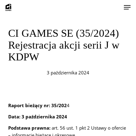
Skip
Men
to
main
content
CI GAMES SE (35/2024)
Rejestracja akcji serii J w
KDPW
3 października 2024
Raport bieżący nr: 35/202
4
Data: 3 października 2024
Podstawa prawna:
art. 56 ust. 1 pkt 2 Ustawy o ofercie
– informacje bieżące i okresowe