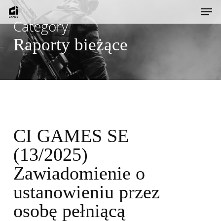
Skip
Men
to
Category
main
Raporty bieżące
content
CI GAMES SE
(13/2025)
Zawiadomienie o
ustanowieniu przez
osobę pełniącą