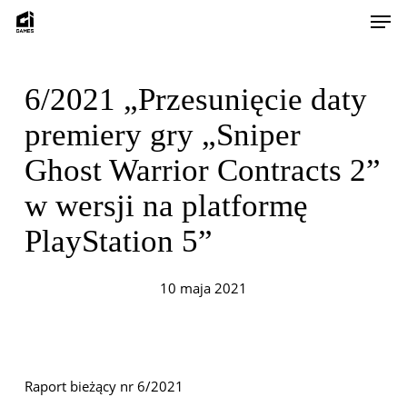
Skip
Men
to
main
content
6/2021 „Przesunięcie daty
premiery gry „Sniper
Ghost Warrior Contracts 2”
w wersji na platformę
PlayStation 5”
10 maja 2021
Raport bieżący nr 6/2021