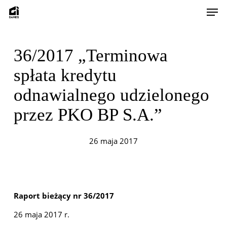
Skip
Men
to
main
content
36/2017 „Terminowa
spłata kredytu
odnawialnego udzielonego
przez PKO BP S.A.”
26 maja 2017
Raport bieżący nr 36/2017
26 maja 2017 r.