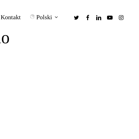
twitter
facebook
linkedin
youtube
instagra
Polski
Kontakt
io