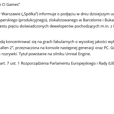
e CI Games”
w Warszawie („Spółka”) informuje o podjęciu w dniu dzisiejszym u
perskiego (produkcyjnego), zlokalizowanego w Barcelonie i Buka
tu pięciu doświadczonych deweloperów pochodzących m.in. z His
dą koncentrować się na grach fabularnych o wysokiej jakości wy
allen 2”, przeznaczona na konsole następnej generacji oraz PC. 
ozrywki. Tytuł powstanie na silniku Unreal Engine.
 art. 7 ust. 1 Rozporządzenia Parlamentu Europejskiego i Rady (U