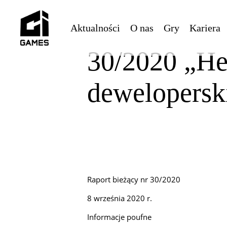
Skip
to
Aktualności
O nas
Gry
Kariera
main
content
30/2020 „He
dewelopersk
Raport bieżący nr 30/2020
8 września 2020 r.
Informacje poufne