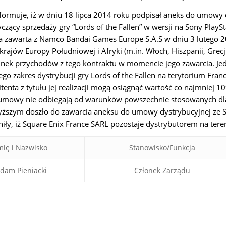
nformuje, iż w dniu 18 lipca 2014 roku podpisał aneks do umow
otyczący sprzedaży gry “Lords of the Fallen” w wersji na Sony Pla
a zawarta z Namco Bandai Games Europe S.A.S w dniu 3 lutego 2
krajów Europy Południowej i Afryki (m.in. Włoch, Hiszpanii, Grecji, 
unek przychodów z tego kontraktu w momencie jego zawarcia. Jed
go zakres dystrybucji gry Lords of the Fallen na terytorium Fr
tenta z tytułu jej realizacji mogą osiągnąć wartość co najmniej 
umowy nie odbiegają od warunków powszechnie stosowanych dla
wyższym doszło do zawarcia aneksu do umowy dystrybucyjnej ze S
iły, iż Square Enix France SARL pozostaje dystrybutorem na tereni
mię i Nazwisko
Stanowisko/Funkcja
dam Pieniacki
Członek Zarządu