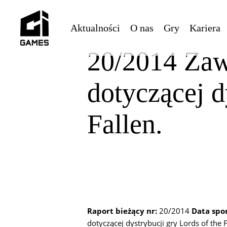
Skip
to
Aktualności
O nas
Gry
Kariera
main
content
20/2014 Zaw
dotyczącej d
Fallen.
Raport bieżący nr:
20/2014
Data spo
dotyczącej dystrybucji gry Lords of the F