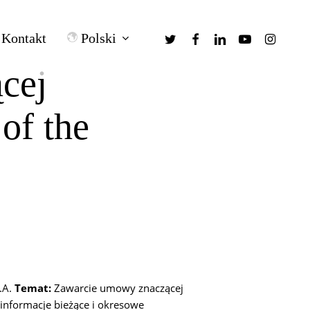
twitter
facebook
linkedin
youtube
instagra
Polski
Kontakt
cej
of the
.A.
Temat:
Zawarcie umowy znaczącej
– informacje bieżące i okresowe