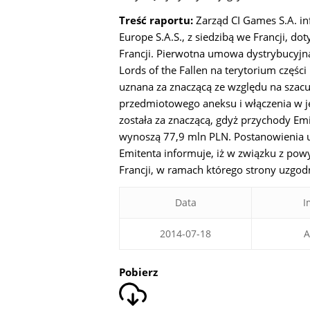
Treść raportu:
Zarząd CI Games S.A. i
Europe S.A.S., z siedzibą we Francji, d
Francji. Pierwotna umowa dystrybucyjn
Lords of the Fallen na terytorium części 
uznana za znaczącą ze względu na szac
przedmiotowego aneksu i włączenia w je
została za znaczącą, gdyż przychody Emi
wynoszą 77,9 mln PLN. Postanowienia 
Emitenta informuje, iż w związku z po
Francji, w ramach którego strony uzgodn
Data
I
2014-07-18
A
Pobierz