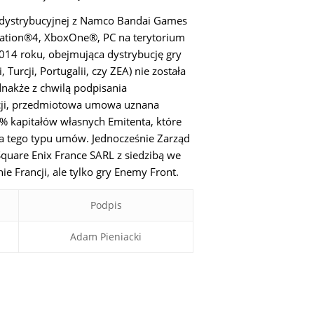
y dystrybucyjnej z Namco Bandai Games
yStation®4, XboxOne®, PC na terytorium
014 roku, obejmująca dystrybucję gry
Turcji, Portugalii, czy ZEA) nie została
nakże z chwilą podpisania
ancji, przedmiotowa umowa uznana
10% kapitałów własnych Emitenta, które
 tego typu umów. Jednocześnie Zarząd
quare Enix France SARL z siedzibą we
e Francji, ale tylko gry Enemy Front.
Podpis
Adam Pieniacki