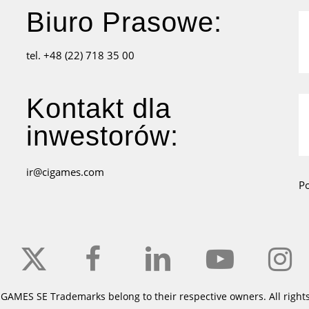
Biuro Prasowe:
tel. +48 (22) 718 35 00
Kontakt dla
inwestorów:
ir@cigames.com
P
x-
facebook
linkedin
youtube
instagr
twitter
 GAMES SE Trademarks belong to their respective owners. All rights