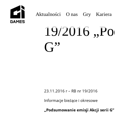
Skip
to
Aktualności
O nas
Gry
Kariera
main
content
19/2016 „Po
G”
23.11.2016 r –
RB nr 19/2016
Informacje bieżące i okresowe
„Podsumowanie emisji Akcji serii G”