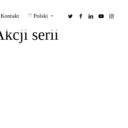
twitter
facebook
linkedin
youtube
instagra
Polski
Kontakt
cji serii