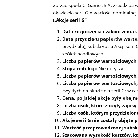
Zarząd spółki CI Games S.A. z siedzibą 
okaziciela serii G o wartości nominalne
(„
Akcje serii G
”).
Data rozpoczęcia i zakończenia s
Data przydziału papierów warto
przydziału); subskrypcja Akcji seri
spółek handlowych.
Liczba papierów wartościowych 
Stopa redukcji:
Nie dotyczy.
Liczba papierów wartościowych, 
Liczba papierów wartościowych, 
zwykłych na okaziciela serii G; w r
Cena, po jakiej akcje były obe
Liczba osób, które złożyły zapis
Liczba osób, którym przydzielo
Akcje serii G nie zostały objęt
Wartość przeprowadzonej subsk
Szacowana wysokość kosztów, któr