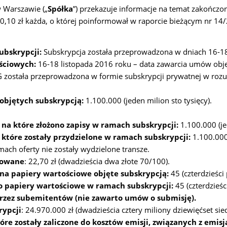
w Warszawie („
Spółka
”) przekazuje informacje na temat zakończon
j 0,10 zł każda, o której poinformował w raporcie bieżącym nr 14
ubskrypcji:
Subskrypcja została przeprowadzona w dniach 16-18
ściowych:
16-18 listopada 2016 roku – data zawarcia umów objęc
i G została przeprowadzona w formie subskrypcji prywatnej w roz
objętych subskrypcją:
1.100.000 (jeden milion sto tysięcy).
na które złożono zapisy w ramach subskrypcji:
1.100.000 (jed
które zostały przydzielone w ramach subskrypcji:
1.100.000 
amach oferty nie zostały wydzielone transze.
jmowane
:
22,70 zł (dwadzieścia dwa złote 70/100).
y na papiery wartościowe objęte subskrypcją:
45 (czterdzieści 
no papiery wartościowe w ramach subskrypcji:
45 (czterdzieści
e przez subemitentów (nie zawarto umów o submisję).
rypcji
:
24.970.000 zł (dwadzieścia cztery miliony dziewięćset sie
e zostały zaliczone do kosztów emisji, związanych z emisją 