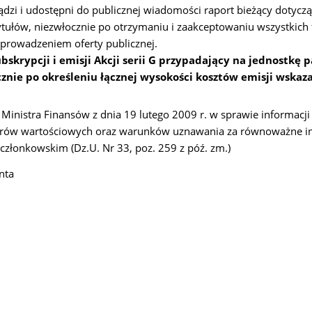
ądzi i udostępni do publicznej wiadomości raport bieżący dotycz
tytułów, niezwłocznie po otrzymaniu i zaakceptowaniu wszystki
prowadzeniem oferty publicznej.
bskrypcji i emisji Akcji serii G przypadający na jednostkę
znie po określeniu łącznej wysokości kosztów emisji wskaza
inistra Finansów z dnia 19 lutego 2009 r. w sprawie informacji
erów wartościowych oraz warunków uznawania za równoważne i
łonkowskim (Dz.U. Nr 33, poz. 259 z póź. zm.)
nta