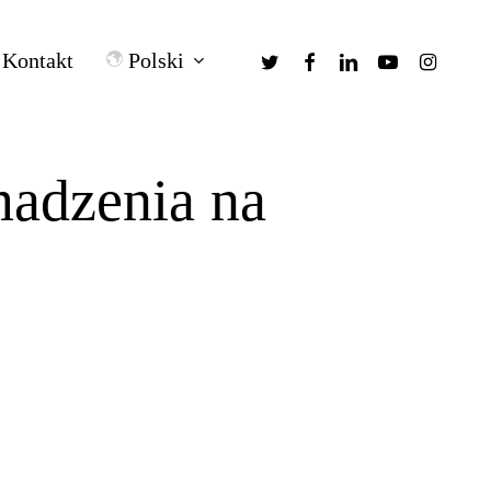
twitter
facebook
linkedin
youtube
instagra
Polski
Kontakt
adzenia na