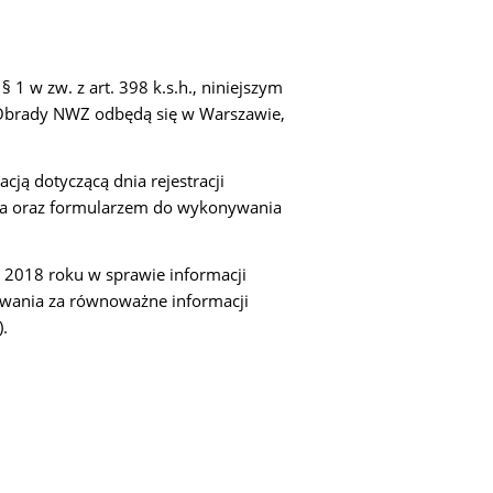
 1 w zw. z art. 398 k.s.h., niniejszym
. Obrady NWZ odbędą się w Warszawie,
ją dotyczącą dnia rejestracji
wa oraz formularzem do wykonywania
 2018 roku w sprawie informacji
wania za równoważne informacji
.