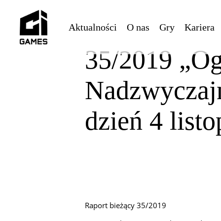
Skip
to
Aktualności
O nas
Gry
Kariera
main
content
35/2019 „Og
Nadzwyczaj
dzień 4 list
Raport bieżący 35/2019