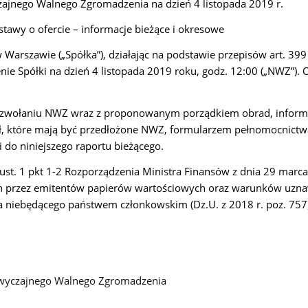
ajnego Walnego Zgromadzenia na dzień 4 listopada 2019 r.
stawy o ofercie – informacje bieżące i okresowe
 Warszawie („Spółka”), działając na podstawie przepisów art. 399 §
e Spółki na dzień 4 listopada 2019 roku, godz. 12:00 („NWZ”)
o zwołaniu NWZ wraz z proponowanym porządkiem obrad, informac
ł, które mają być przedłożone NWZ, formularzem pełnomocnict
 do niniejszego raportu bieżącego.
st. 1 pkt 1-2 Rozporządzenia Ministra Finansów z dnia 29 marca
h przez emitentów papierów wartościowych oraz warunków uzna
niebędącego państwem członkowskim (Dz.U. z 2018 r. poz. 757)
zwyczajnego Walnego Zgromadzenia