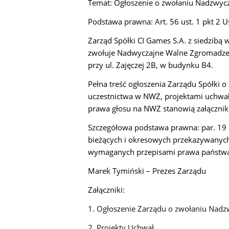
Temat: Ogłoszenie o zwołaniu Nadzwycz
Podstawa prawna: Art. 56 ust. 1 pkt 2 U
Zarząd Spółki CI Games S.A. z siedzibą w
zwołuje Nadwyczajne Walne Zgromadzeni
przy ul. Zajęczej 2B, w budynku B4.
Pełna treść ogłoszenia Zarządu Spółki 
uczestnictwa w NWZ, projektami uchwa
prawa głosu na NWZ stanowią załączniki
Szczegółowa podstawa prawna: par. 19 u
bieżących i okresowych przekazywanyc
wymaganych przepisami prawa państwa 
Marek Tymiński – Prezes Zarządu
Załączniki:
1. Ogłoszenie Zarządu o zwołaniu Nad
2. Projekty Uchwał