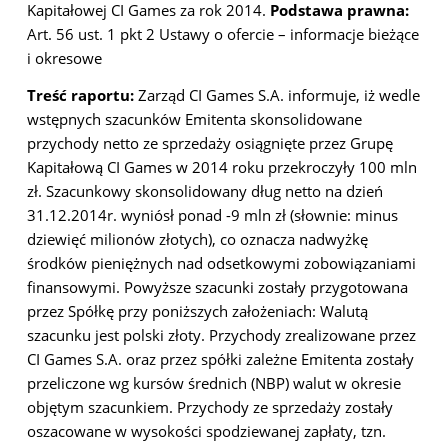
Kapitałowej CI Games za rok 2014.
Podstawa prawna:
Art. 56 ust. 1 pkt 2 Ustawy o ofercie – informacje bieżące
i okresowe
Treść raportu:
Zarząd CI Games S.A. informuje, iż wedle
wstępnych szacunków Emitenta skonsolidowane
przychody netto ze sprzedaży osiągnięte przez Grupę
Kapitałową CI Games w 2014 roku przekroczyły 100 mln
zł. Szacunkowy skonsolidowany dług netto na dzień
31.12.2014r. wyniósł ponad -9 mln zł (słownie: minus
dziewięć milionów złotych), co oznacza nadwyżkę
środków pieniężnych nad odsetkowymi zobowiązaniami
finansowymi. Powyższe szacunki zostały przygotowana
przez Spółkę przy poniższych założeniach: Walutą
szacunku jest polski złoty. Przychody zrealizowane przez
CI Games S.A. oraz przez spółki zależne Emitenta zostały
przeliczone wg kursów średnich (NBP) walut w okresie
objętym szacunkiem. Przychody ze sprzedaży zostały
oszacowane w wysokości spodziewanej zapłaty, tzn.