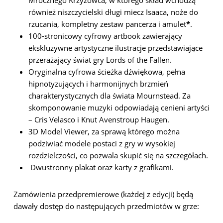
Mrocznego Krzyżowca, w którego skład wchodzą
również niszczycielski długi miecz Isaaca, noże do
rzucania, kompletny zestaw pancerza i amulet
*
.
100-stronicowy cyfrowy artbook zawierający
ekskluzywne artystyczne ilustracje przedstawiające
przerażający świat gry Lords of the Fallen.
Oryginalna cyfrowa ścieżka dźwiękowa, pełna
hipnotyzujących i harmonijnych brzmień
charakterystycznych dla świata Mournstead. Za
skomponowanie muzyki odpowiadają cenieni artyści
– Cris Velasco i Knut Avenstroup Haugen.
3D Model Viewer, za sprawą którego można
podziwiać modele postaci z gry w wysokiej
rozdzielczości, co pozwala skupić się na szczegółach.
Dwustronny plakat oraz karty z grafikami.
Zamówienia przedpremierowe (każdej z edycji) będą
dawały dostęp do następujących przedmiotów w grze: