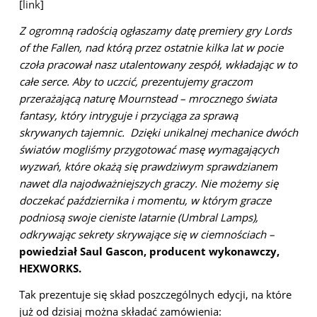
[
link
]
Z ogromną radością ogłaszamy datę premiery gry Lords
of the Fallen, nad którą przez ostatnie kilka lat w pocie
czoła pracował nasz utalentowany zespół, wkładając w to
całe serce. Aby to uczcić, prezentujemy graczom
przerażającą naturę Mournstead – mrocznego świata
fantasy, który intryguje i przyciąga za sprawą
skrywanych tajemnic. Dzięki unikalnej mechanice dwóch
światów mogliśmy przygotować masę wymagających
wyzwań, które okażą się prawdziwym sprawdzianem
nawet dla najodważniejszych graczy. Nie możemy się
doczekać października i momentu, w którym gracze
podniosą swoje cieniste latarnie (Umbral Lamps),
odkrywając sekrety skrywające się w ciemnościach –
powiedział Saul Gascon, producent wykonawczy,
HEXWORKS.
Tak prezentuje się skład poszczególnych edycji, na które
już od dzisiaj można składać zamówienia: