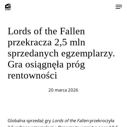
Skip
Men
to
main
content
Lords of the Fallen
przekracza 2,5 mln
sprzedanych egzemplarzy.
Gra osiągnęła próg
rentowności
20 marca 2026
Globalna sprzedaż gry
Lords of the Fallen
przekroczyła