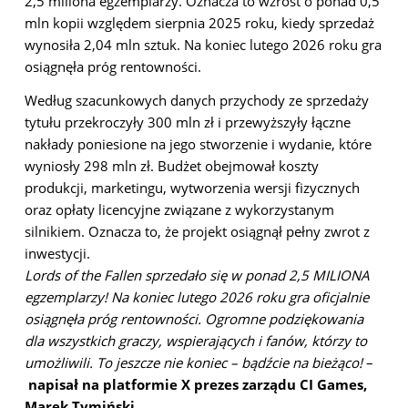
2,5 miliona egzemplarzy. Oznacza to wzrost o ponad 0,5
mln kopii względem sierpnia 2025 roku, kiedy sprzedaż
wynosiła 2,04 mln sztuk. Na koniec lutego 2026 roku gra
osiągnęła próg rentowności.
Według szacunkowych danych przychody ze sprzedaży
tytułu przekroczyły 300 mln zł i przewyższyły łączne
nakłady poniesione na jego stworzenie i wydanie, które
wyniosły 298 mln zł. Budżet obejmował koszty
produkcji, marketingu, wytworzenia wersji fizycznych
oraz opłaty licencyjne związane z wykorzystanym
silnikiem. Oznacza to, że projekt osiągnął pełny zwrot z
inwestycji.
Lords of the Fallen sprzedało się w ponad 2,5 MILIONA
egzemplarzy! Na koniec lutego 2026 roku gra oficjalnie
osiągnęła próg rentowności. Ogromne podziękowania
dla wszystkich graczy, wspierających i fanów, którzy to
umożliwili. To jeszcze nie koniec – bądźcie na bieżąco!
–
napisał na platformie X prezes zarządu CI Games,
Marek Tymiński.