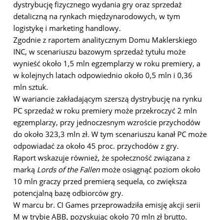
dystrybucję fizycznego wydania gry oraz sprzedaż
detaliczną na rynkach międzynarodowych, w tym
logistykę i marketing handlowy.
Zgodnie z raportem analitycznym Domu Maklerskiego
INC, w scenariuszu bazowym sprzedaż tytułu może
wynieść około 1,5 mln egzemplarzy w roku premiery, a
w kolejnych latach odpowiednio około 0,5 mln i 0,36
mln sztuk.
W wariancie zakładającym szerszą dystrybucję na rynku
PC sprzedaż w roku premiery może przekroczyć 2 mln
egzemplarzy, przy jednoczesnym wzroście przychodów
do około 323,3 mln zł. W tym scenariuszu kanał PC może
odpowiadać za około 45 proc. przychodów z gry.
Raport wskazuje również, że społeczność związana z
marką
Lords of the Fallen
może osiągnąć poziom około
10 mln graczy przed premierą sequela, co zwiększa
potencjalną bazę odbiorców gry.
W marcu br. CI Games przeprowadziła emisję akcji serii
M w trybie ABB, pozyskując około 70 mln zł brutto.