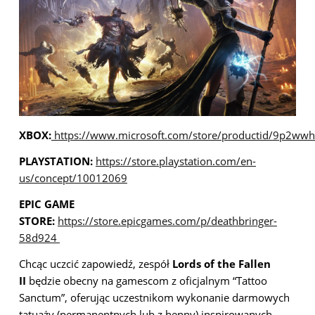
XBOX:
https://www.microsoft.com/store/productid/9p2w
PLAYSTATION:
https://store.playstation.com/en-
us/concept/10012069
EPIC GAME
STORE:
https://store.epicgames.com/p/deathbringer-
58d924
Chcąc uczcić zapowiedź, zespół
Lords of the Fallen
II
będzie obecny na gamescom z oficjalnym “Tattoo
Sanctum”, oferując uczestnikom wykonanie darmowych
tatuaży (permanentnych lub z henny) inspirowanych