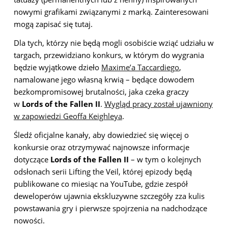
nowymi grafikami związanymi z marką. Zainteresowani
mogą zapisać się tutaj.
Dla tych, którzy nie będą mogli osobiście wziąć udziału w
targach, przewidziano konkurs, w którym do wygrania
będzie wyjątkowe dzieło
Maxime’a Taccardiego
,
namalowane jego własną krwią – będące dowodem
bezkompromisowej brutalności, jaka czeka graczy
w
Lords of the Fallen II
.
Wygląd pracy został ujawniony
w zapowiedzi Geoffa Keighleya
.
Śledź oficjalne kanały, aby dowiedzieć się więcej o
konkursie oraz otrzymywać najnowsze informacje
dotyczące
Lords of the Fallen II
– w tym o kolejnych
odsłonach serii Lifting the Veil, której epizody będą
publikowane co miesiąc na YouTube, gdzie zespół
deweloperów ujawnia ekskluzywne szczegóły zza kulis
powstawania gry i pierwsze spojrzenia na nadchodzące
nowości.