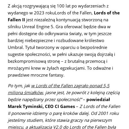
Z akcją rozgrywającą się 100 lat po wydarzeniach z
wydanego w 2023 rokuLords of the Fallen,
Lords of the
Fallen II
jest niezależną kontynuacją stworzoną na
silniku Unreal Engine 5. Gra oferować będzie dwa w
pełni dostępne do odkrywania światy, w tym jeszcze
bardziej niebezpieczne i rozbudowane królestwo
Umbral. Tytuł tworzony w oparciu o bezpośrednie
sugestie społeczności, w pełni ukazuje swoją dojrzałą i
bezkompromisową stronę – z brutalną przemocą i
mrożącymi krew w żyłach egzekucjami. To odważne i
prawdziwe mroczne fantasy.
Po tym, jak
w Lords of the Fallen zagrało ponad 5,5
miliona śmiałków
, jasne jest, że powrót z kolejną częścią
będzie napędzany przez społeczność”
–
powiedział
Marek Tyminski, CEO CI Games
–
Z Lords of the Fallen
II ponownie idziemy o parę kroków dalej. Od 2001 roku
jesteśmy studiem, które stawia graczy na pierwszym
miejscu, a aktualizacja V2.0 do Lords of the Fallen była