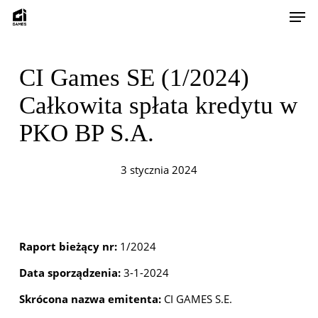
Skip
Men
to
main
content
CI Games SE (1/2024)
Całkowita spłata kredytu w
PKO BP S.A.
3 stycznia 2024
Raport bieżący nr:
1/2024
Data sporządzenia:
3-1-2024
Skrócona nazwa emitenta:
CI GAMES S.E.