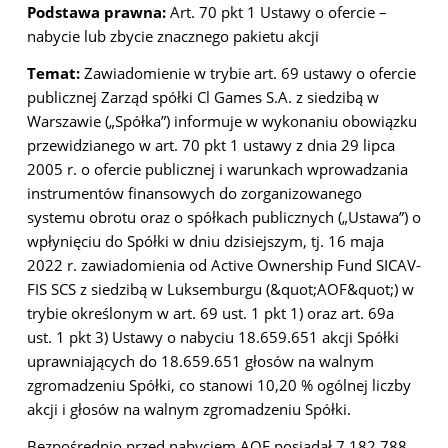
Podstawa prawna:
Art. 70 pkt 1 Ustawy o ofercie –
nabycie lub zbycie znacznego pakietu akcji
Temat:
Zawiadomienie w trybie art. 69 ustawy o ofercie
publicznej
Zarząd spółki Cl Games S.A. z siedzibą w
Warszawie („Spółka”) informuje w wykonaniu obowiązku
przewidzianego w art. 70 pkt 1 ustawy z dnia 29 lipca
2005 r. o ofercie publicznej i warunkach
wprowadzania
instrumentów finansowych do zorganizowanego
systemu obrotu oraz o spółkach
publicznych („Ustawa”) o
wpłynięciu do Spółki w dniu dzisiejszym, tj. 16 maja
2022 r. zawiadomienia
od Active Ownership Fund SICAV-
FIS SCS z siedzibą w Luksemburgu (&quot;AOF&quot;) w
trybie określonym w
art. 69 ust. 1 pkt 1) oraz art. 69a
ust. 1 pkt 3) Ustawy o nabyciu 18.659.651 akcji Spółki
uprawniających do 18.659.651 głosów na walnym
zgromadzeniu Spółki, co stanowi 10,20 % ogólnej
liczby
akcji i głosów na walnym zgromadzeniu Spółki.
Bezpośrednio przed nabyciem AOF posiadał 7.182.788