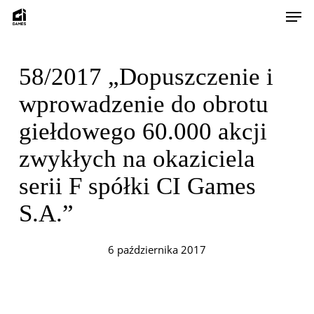
Skip
Men
to
main
content
58/2017 „Dopuszczenie i
wprowadzenie do obrotu
giełdowego 60.000 akcji
zwykłych na okaziciela
serii F spółki CI Games
S.A.”
6 października 2017