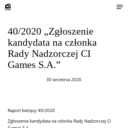
Skip
Men
to
main
content
40/2020 „Zgłoszenie
kandydata na członka
Rady Nadzorczej CI
Games S.A.”
30 września 2020
Raport bieżący 40/2020
Zgłoszenie kandydata na członka Rady Nadzorczej CI
Games S.A.