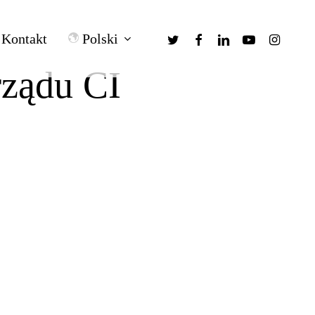
twitter
facebook
linkedin
youtube
instagra
Polski
Kontakt
rządu CI