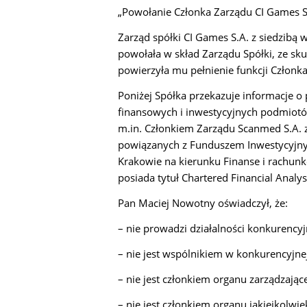
„Powołanie Członka Zarządu CI Games S
Zarząd spółki CI Games S.A. z siedzibą 
powołała w skład Zarządu Spółki, ze sk
powierzyła mu pełnienie funkcji Członk
Poniżej Spółka przekazuje informacje 
finansowych i inwestycyjnych podmiotó
m.in. Członkiem Zarządu Scanmed S.A. z 
powiązanych z Funduszem
Inwestycyjny
Krakowie na kierunku Finanse i rachun
posiada tytuł Chartered Financial Analy
Pan Maciej Nowotny oświadczył, że:
– nie prowadzi działalności konkurencyj
– nie jest wspólnikiem w konkurencyjne
– nie jest członkiem organu zarządzając
– nie jest członkiem organu jakiejkolwi