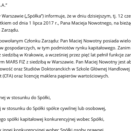
.A.”
w Warszawie („Spółka”) informuje, że w dniu dzisiejszym, tj. 12 c
utkiem od dnia 1 lipca 2017 r., Pana Macieja Nowotnego, na bieżą
a Zarządu.
o powołanym Członku Zarządu: Pan Maciej Nowotny posiada wielol
w gospodarczych, w tym podmiotów rynku kapitałowego. Zanim do
siedzibą w Krakowie, a wcześniej przez pięć lat pełnił funkcje z
m MARS FIZ z siedzibą w Warszawie. Pan Maciej Nowotny jest 
kowość oraz Studiów Doktoranckich w Szkole Głównej Handlowej
st (CFA) oraz licencję maklera papierów wartościowych.
nej w stosunku do Spółki,
j w stosunku do Spółki spółce cywilnej
lub osobowej,
ego spółki kapitałowej konkurencyjnej
wobec Spółki,
ek innej konkurencyjnej wobec Spółki
osoby prawnej,