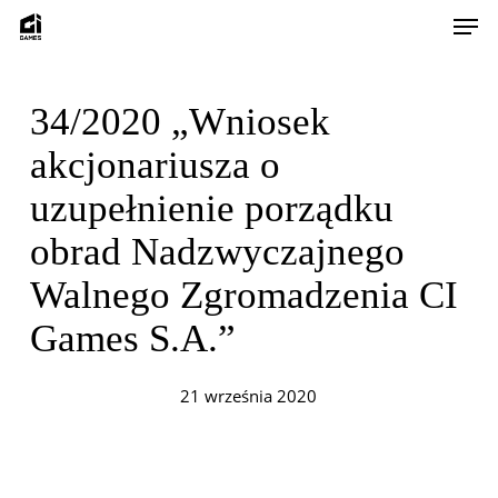
Skip
Men
to
main
content
34/2020 „Wniosek
akcjonariusza o
uzupełnienie porządku
obrad Nadzwyczajnego
Walnego Zgromadzenia CI
Games S.A.”
21 września 2020