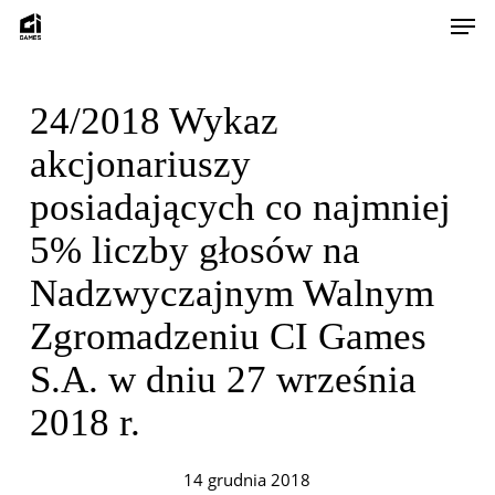
Skip
Men
to
main
content
24/2018 Wykaz
akcjonariuszy
posiadających co najmniej
5% liczby głosów na
Nadzwyczajnym Walnym
Zgromadzeniu CI Games
S.A. w dniu 27 września
2018 r.
14 grudnia 2018