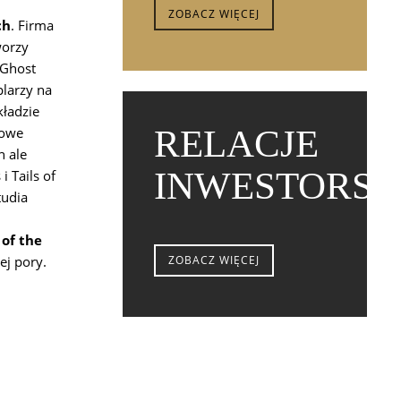
ZOBACZ WIĘCEJ
ch
. Firma
worzy
 Ghost
larzy na
kładzie
RELACJE
nowe
h ale
INWESTORSK
i Tails of
tudia
of the
ej pory.
ZOBACZ WIĘCEJ