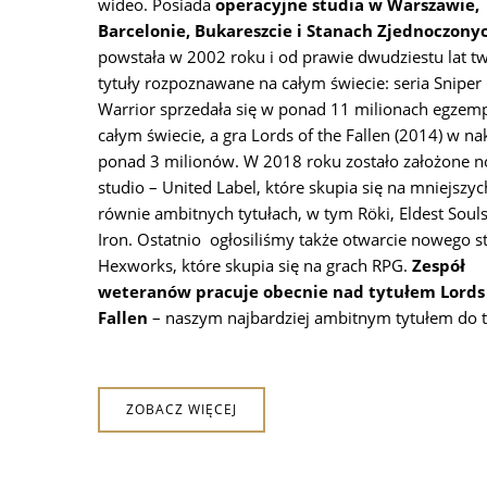
wideo. Posiada
operacyjne studia w Warszawie,
Barcelonie, Bukareszcie i Stanach Zjednoczony
powstała w 2002 roku i od prawie dwudziestu lat t
tytuły rozpoznawane na całym świecie: seria Sniper
Warrior sprzedała się w ponad 11 milionach egzemp
całym świecie, a gra Lords of the Fallen (2014) w na
ponad 3 milionów. W 2018 roku zostało założone 
studio – United Label, które skupia się na mniejszyc
równie ambitnych tytułach, w tym Röki, Eldest Souls 
Iron. Ostatnio ogłosiliśmy także otwarcie nowego s
Hexworks, które skupia się na grach RPG.
Zespół
weteranów pracuje obecnie nad tytułem Lords 
Fallen
– naszym najbardziej ambitnym tytułem do t
ZOBACZ WIĘCEJ