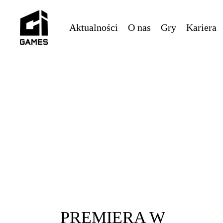
Skip
to
Aktualności
O nas
Gry
Kariera
main
content
PREMIERA W