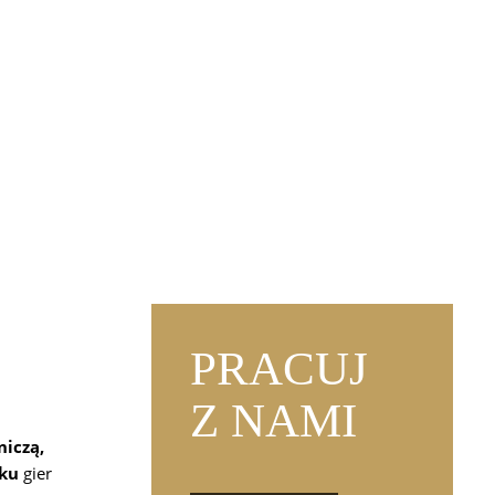
S
PRACUJ
Z NAMI
niczą,
nku
gier