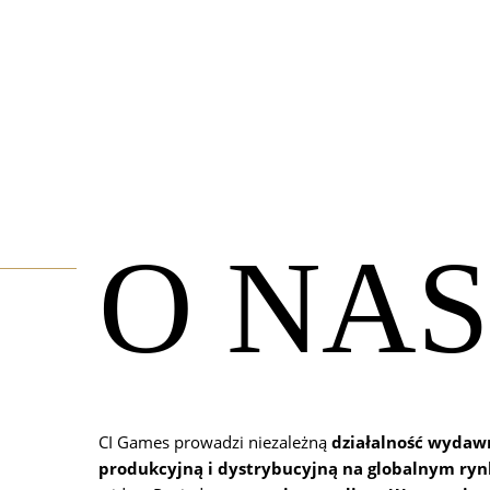
O NA
CI Games prowadzi niezależną
działalność wydaw
produkcyjną i dystrybucyjną na globalnym ry