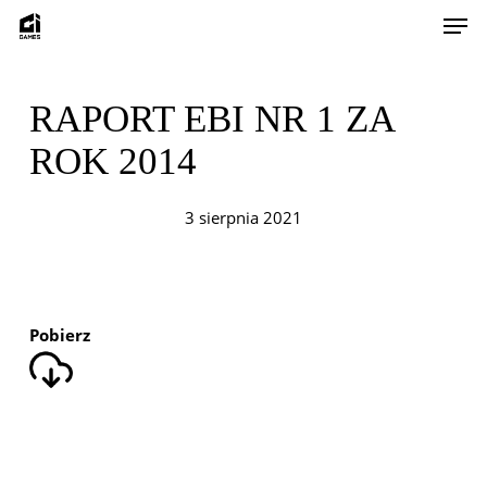
Skip
Men
to
main
content
RAPORT EBI NR 1 ZA
ROK 2014
3 sierpnia 2021
Pobierz